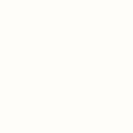
Kontakt
Telefon: +49 3378 - 523 86 05
Mobil: +49 177 528 56 08
Fax: +49 30 88 68 28 06
 alexander.winde@care-and-win.de