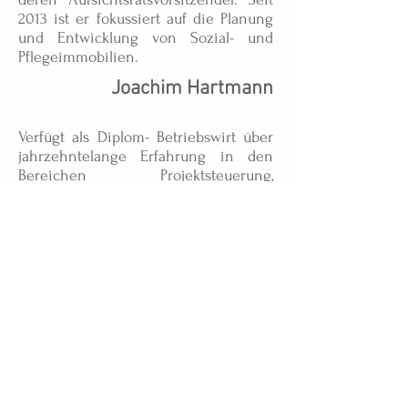
2013 ist er fokussiert auf die Planung
und Entwicklung von Sozial- und
Pflegeimmobilien.
Joachim Hartmann
Verfügt als Diplom- Betriebswirt über
jahrzehntelange Erfahrung in den
Bereichen Projektsteuerung,
Bauüberwachung und
Projektcontrolling. Seine Referenzen
umfassen Solarparks, Dienstleistungs-
und Forschungszentren, Flughäfen
und Hotels im In- und Ausland. Die
dort gewonnenen Erkenntnisse setzt
er seit 2013 verstärkt in
altersgerechten Wohn- und
Pflegeprojekten um.
Unsere Referenzen