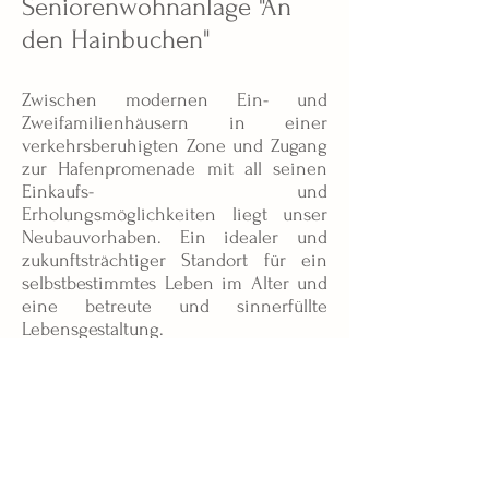
Seniorenwohnanlage "An
den Hainbuchen"
Zwischen modernen Ein- und
Zweifamilienhäusern in einer
verkehrsberuhigten Zone und Zugang
zur Hafenpromenade mit all seinen
Einkaufs- und
Erholungsmöglichkeiten liegt unser
Neubauvorhaben. Ein idealer und
zukunftsträchtiger Standort für ein
selbstbestimmtes Leben im Alter und
eine betreute und sinnerfüllte
Grundriss Erdgeschoss
Lebensgestaltung.
ambulant
betreute
WG
mit
12
Apartments